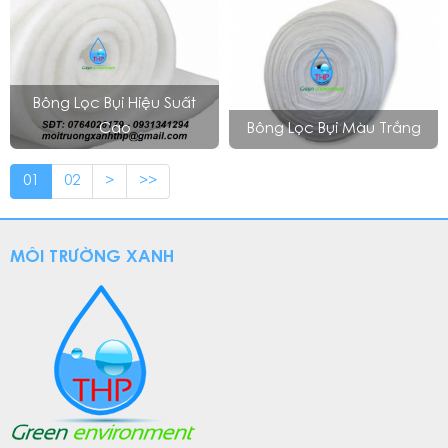
Bông Lọc Bụi Hiệu Suất
Cao
Bông Lọc Bụi Màu Trắng
01
02
>
>>
MÔI TRƯỜNG XANH