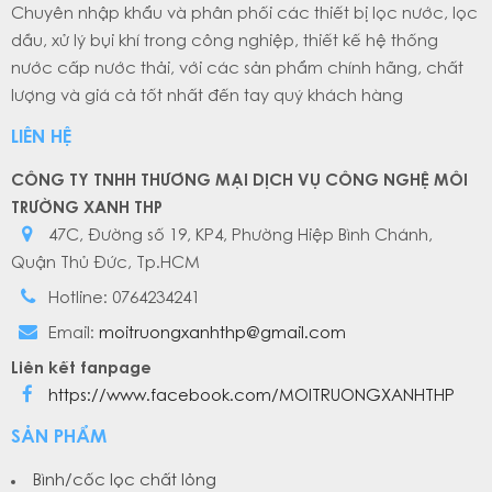
Chuyên nhập khẩu và phân phối các thiết bị lọc nước, lọc
dầu, xử lý bụi khí trong công nghiệp, thiết kế hệ thống
nước cấp nước thải, với các sản phẩm chính hãng, chất
lượng và giá cả tốt nhất đến tay quý khách hàng
LIÊN HỆ
CÔNG TY TNHH THƯƠNG MẠI DỊCH VỤ CÔNG NGHỆ MÔI
TRƯỜNG XANH THP
47C, Đường số 19, KP4, Phường Hiệp Bình Chánh,
Quận Thủ Đức, Tp.HCM
Hotline: 0764234241
Email:
moitruongxanhthp@gmail.com
Liên kết fanpage
https://www.facebook.com/MOITRUONGXANHTHP
SẢN PHẨM
Bình/cốc lọc chất lỏng