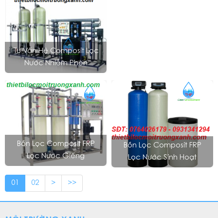
Tư Vấn Hệ Composit Lọc
Nước Nhiễm Phèn
Bồn Lọc Composit FRP
Bồn Lọc Composit FRP
Lọc Nước Giếng
Lọc Nước Sinh Hoạt
01
02
>
>>