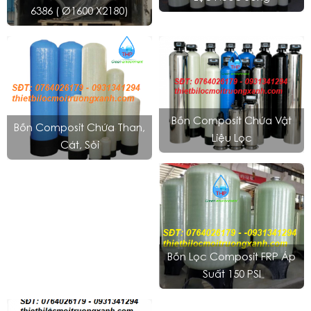
6386 ( Ø1600 X2180)
Bồn Composit Chứa Vật
Bồn Composit Chứa Than,
Liệu Lọc
Cát, Sỏi
Bồn Lọc Composit FRP Áp
Suất 150 PSI