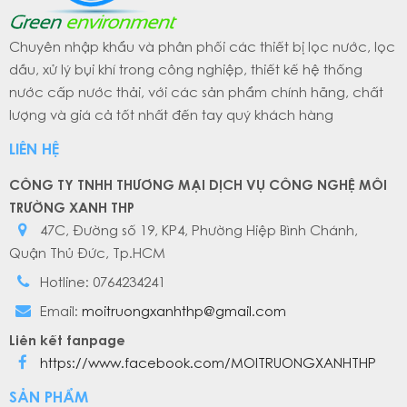
Chuyên nhập khẩu và phân phối các thiết bị lọc nước, lọc
dầu, xử lý bụi khí trong công nghiệp, thiết kế hệ thống
nước cấp nước thải, với các sản phẩm chính hãng, chất
lượng và giá cả tốt nhất đến tay quý khách hàng
LIÊN HỆ
CÔNG TY TNHH THƯƠNG MẠI DỊCH VỤ CÔNG NGHỆ MÔI
TRƯỜNG XANH THP
47C, Đường số 19, KP4, Phường Hiệp Bình Chánh,
Quận Thủ Đức, Tp.HCM
Hotline: 0764234241
Email:
moitruongxanhthp@gmail.com
Liên kết fanpage
https://www.facebook.com/MOITRUONGXANHTHP
SẢN PHẨM