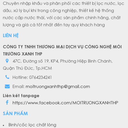
Chuyên nhập khẩu và phân phối các thiết bị lọc nước, lọc
dầu, xử lý bụi khí trong công nghiệp, thiết kế hệ thống
nước cấp nước thải, với các sản phẩm chính hãng, chất
lượng và giá cả tốt nhất đến tay quý khách hàng
LIÊN HỆ
CÔNG TY TNHH THƯƠNG MẠI DỊCH VỤ CÔNG NGHỆ MÔI
TRƯỜNG XANH THP
47C, Đường số 19, KP4, Phường Hiệp Bình Chánh,
Quận Thủ Đức, Tp.HCM
Hotline: 0764234241
Email:
moitruongxanhthp@gmail.com
Liên kết fanpage
https://www.facebook.com/MOITRUONGXANHTHP
SẢN PHẨM
Bình/cốc lọc chất lỏng