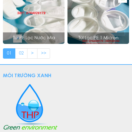
Túi PE Lọc Nước Mía
Túi Lọc PE 1 Micron
01
02
>
>>
MÔI TRƯỜNG XANH