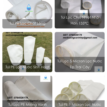
Túi Lọc Chịu Nhiệt Nhỏ
Túi Pe Lọc Chất Lỏng
Hơn 135°C
Túi Lọc 5 Micron Lọc Nước
Túi PE Lọc Nước Sinh Hoạt
Ép Trái Cây
Túi Lọc PE Miệng Vành
Túi PE 1 Micron Lọc Nước