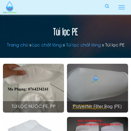
Tog
men
Túi lọc PE
Trang chủ
»
Lọc chất lỏng
»
Túi lọc chất lỏng
»
Túi lọc PE
TÚI LỌC NƯỚC PE, PP
Polyester Filter Bag (PE)