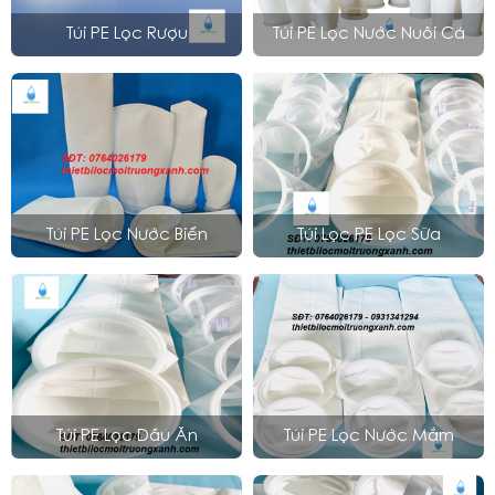
Túi PE Lọc Rượu
Túi PE Lọc Nước Nuôi Cá
Túi PE Lọc Nước Biển
Túi Lọc PE Lọc Sữa
Túi PE Lọc Dầu Ăn
Túi PE Lọc Nước Mắm