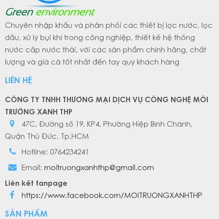
Chuyên nhập khẩu và phân phối các thiết bị lọc nước, lọc
dầu, xử lý bụi khí trong công nghiệp, thiết kế hệ thống
nước cấp nước thải, với các sản phẩm chính hãng, chất
lượng và giá cả tốt nhất đến tay quý khách hàng
LIÊN HỆ
CÔNG TY TNHH THƯƠNG MẠI DỊCH VỤ CÔNG NGHỆ MÔI
TRƯỜNG XANH THP
47C, Đường số 19, KP4, Phường Hiệp Bình Chánh,
Quận Thủ Đức, Tp.HCM
Hotline: 0764234241
Email:
moitruongxanhthp@gmail.com
Liên kết fanpage
https://www.facebook.com/MOITRUONGXANHTHP
SẢN PHẨM