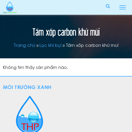
Tog
men
Tấm xốp carbon khử mùi
Trang chủ
»
Lọc khí bụi
»
Tấm xốp carbon khử mùi
Không tìm thấy sản phẩm nào.
MÔI TRƯỜNG XANH