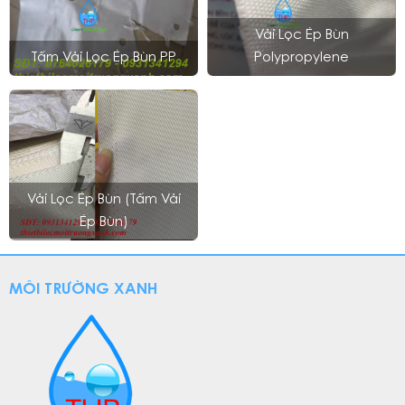
Vải Lọc Ép Bùn
Tấm Vải Lọc Ép Bùn PP
Polypropylene
Vải Lọc Ép Bùn (Tấm Vải
Ép Bùn)
MÔI TRƯỜNG XANH