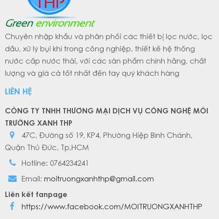
Chuyên nhập khẩu và phân phối các thiết bị lọc nước, lọc
dầu, xử lý bụi khí trong công nghiệp, thiết kế hệ thống
nước cấp nước thải, với các sản phẩm chính hãng, chất
lượng và giá cả tốt nhất đến tay quý khách hàng
LIÊN HỆ
CÔNG TY TNHH THƯƠNG MẠI DỊCH VỤ CÔNG NGHỆ MÔI
TRƯỜNG XANH THP
47C, Đường số 19, KP4, Phường Hiệp Bình Chánh,
Quận Thủ Đức, Tp.HCM
Hotline: 0764234241
Email:
moitruongxanhthp@gmail.com
Liên kết fanpage
https://www.facebook.com/MOITRUONGXANHTHP