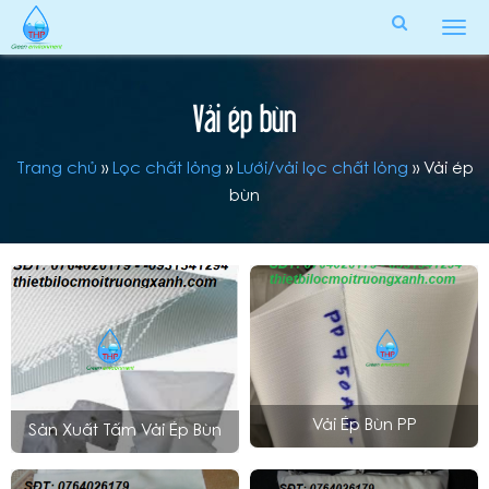
Tog
men
Vải ép bùn
Trang chủ
»
Lọc chất lỏng
»
Lưới/vải lọc chất lỏng
»
Vải ép
bùn
Vải Ép Bùn PP
Sản Xuất Tấm Vải Ép Bùn