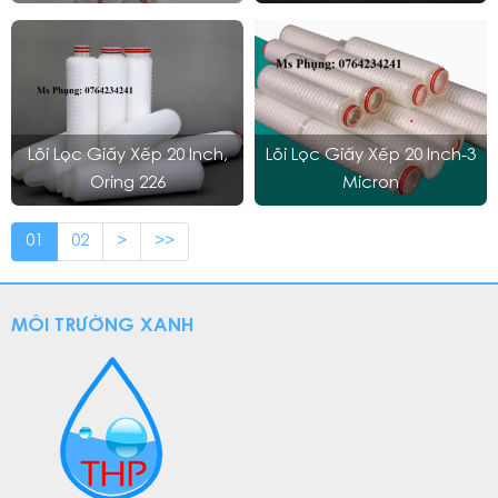
Lõi Lọc Giấy Xếp 20 Inch,
Lõi Lọc Giấy Xếp 20 Inch-3
Oring 226
Micron
01
02
>
>>
MÔI TRƯỜNG XANH