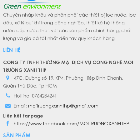
Chuyên nhập khẩu và phân phối các thiết bị lọc nước, lọc
dầu, xử lý bụi khí trong công nghiệp, thiết kế hệ thống
nước cấp nước thải, với các sản phẩm chính hãng, chất
lượng và giá cả tốt nhất đến tay quý khách hàng
LIÊN HỆ
CÔNG TY TNHH THƯƠNG MẠI DỊCH VỤ CÔNG NGHỆ MÔI
TRƯỜNG XANH THP
47C, Đường số 19, KP4, Phường Hiệp Bình Chánh,
Quận Thủ Đức, Tp.HCM
Hotline: 0764234241
Email:
moitruongxanhthp@gmail.com
Liên kết fanpage
https://www.facebook.com/MOITRUONGXANHTHP
SẢN PHẨM