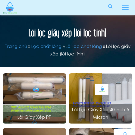
Tog
men
Lõi lọc giấy xếp (lõi lọc tinh)
Trang chủ
»
Lọc chất lỏng
»
Lõi lọc chất lỏng
»
Lõi lọc giấy
xếp (lõi lọc tinh)
Lõi Lọc Giấy Xếp 40 Inch-5
Lõi Giấy Xếp PP
Micron