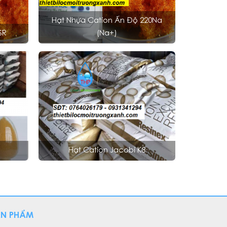
Hạt Nhựa Cation Ấn Độ 220Na
SR
(Na+)
H
Hạt Cation Jacobi K8
ẢN PHẨM