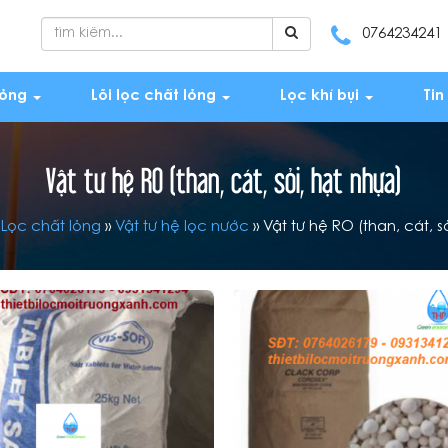
0764234241
lỏng
Lõi lọc chất lỏng
Lọc khí bụi
Tin
Vật tư hệ RO (than, cát, sỏi, hạt nhựa)
»
Lọc chất lỏng
»
Vật tư hệ lọc nước
»
Vật tư hệ RO (than, cát, s