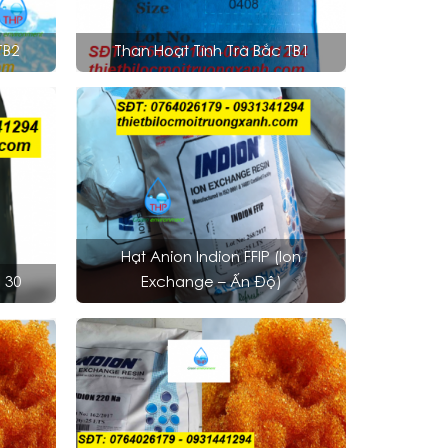
TB2
Than Hoạt Tính Trà Bắc TB1
Hạt Anion Indion FFIP (Ion
 30
Exchange – Ấn Độ)