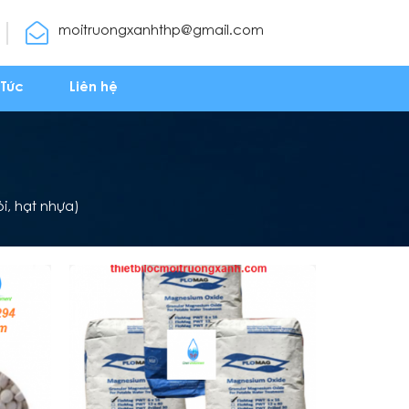
moitruongxanhthp@gmail.com
 Tức
Liên hệ
ỏi, hạt nhựa)