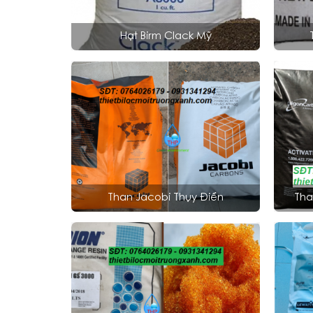
Hạt Birm Clack Mỹ
Than Jacobi Thụy Điển
Tha