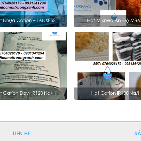
t Nhựa Cation – LANXESS
Hạt Mixbed Ấn Độ MB6
t Cation Dow IR120 Na/H
Hạt Cation IR100 Na/
LIÊN HỆ
S