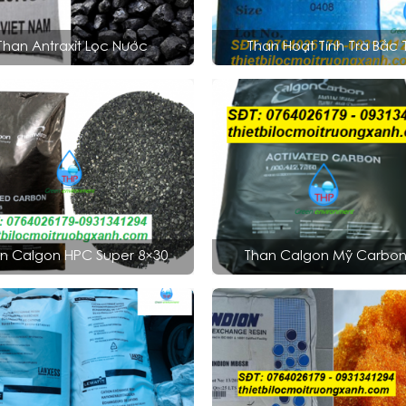
Than Antraxit Lọc Nước
Than Hoạt Tính Trà Bắc 
n Calgon HPC Super 8×30
Than Calgon Mỹ Carbon