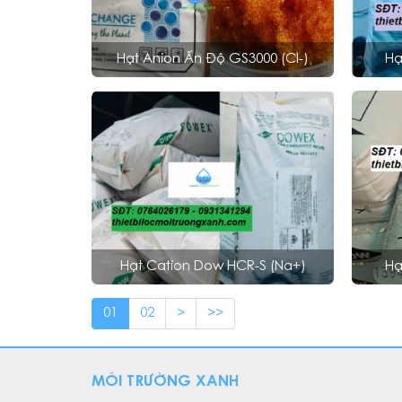
Hạt Anion Ấn Độ GS3000 (Cl-)
Hạ
Hạt Cation Dow HCR-S (Na+)
Hạ
01
02
>
>>
MÔI TRƯỜNG XANH