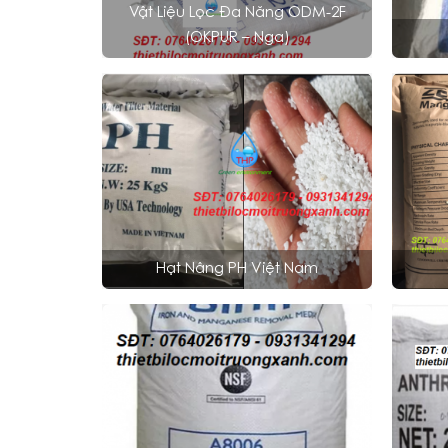
Vật Liệu Lọc Đa Năng ODM-2F
(OKPUR – Nga)
Hạt Nâng PH Việt Nam