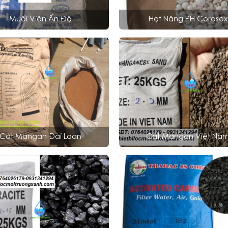
Muối Viên Ấn Độ
Hạt Nâng PH Corosex
Cát Mangan Đài Loan
Cát Mangan Việt Na