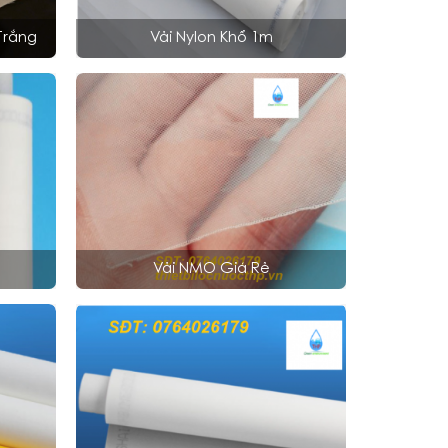
Trắng
Vải Nylon Khổ 1m
Vải NMO Giá Rẻ