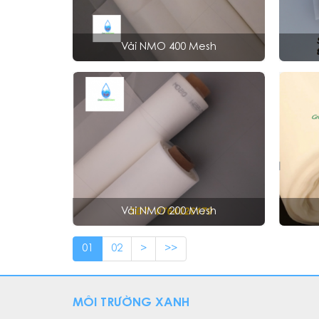
Vải NMO 400 Mesh
Vải NMO 200 Mesh
01
02
>
>>
MÔI TRƯỜNG XANH