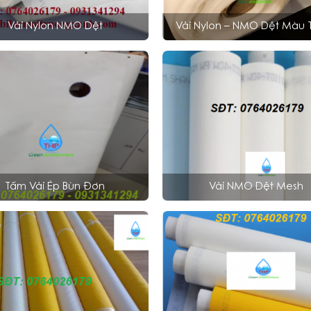
Vải Nylon NMO Dệt
Vải Nylon – NMO Dệt Màu 
Tấm Vải Ép Bùn Đơn
Vải NMO Dệt Mesh