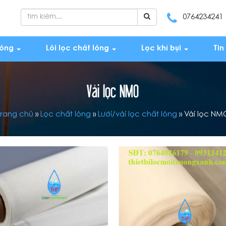
0764234241
lỏng
Lõi lọc chất lỏng
Lọc khí bụi
Tin
Vải lọc NMO
Trang chủ
»
Lọc chất lỏng
»
Lưới/vải lọc chất lỏng
»
Vải lọc NM