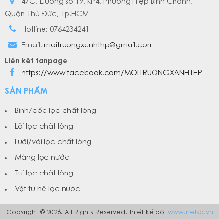
47C, Đường số 19, KP4, Phường Hiệp Bình Chánh,
Quận Thủ Đức, Tp.HCM
Hotline: 0764234241
Email:
moitruongxanhthp@gmail.com
Liên kết fanpage
https://www.facebook.com/MOITRUONGXANHTHP
SẢN PHẨM
Bình/cốc lọc chất lỏng
Lõi lọc chất lỏng
Lưới/vải lọc chất lỏng
Màng lọc nước
Túi lọc chất lỏng
Vật tư hệ lọc nước
Copyright © 2026. All Rights Reserved. Thiết kế bởi
www.netsa.vn