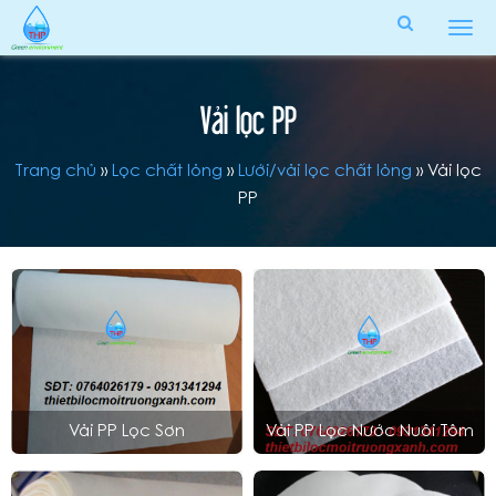
Tog
men
Vải lọc PP
Trang chủ
»
Lọc chất lỏng
»
Lưới/vải lọc chất lỏng
»
Vải lọc
PP
Vải PP Lọc Sơn
Vải PP Lọc Nước Nuôi Tôm