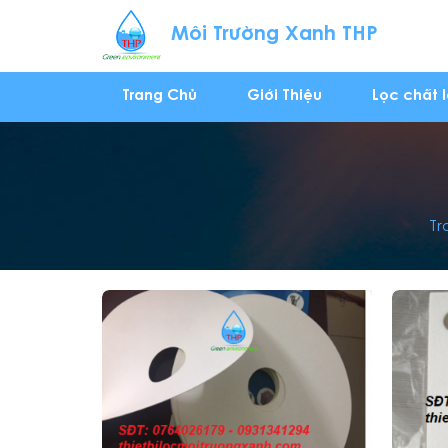
Môi Trường Xanh THP
Trang Chủ
Giới Thiệu
Lọc chất 
Tr