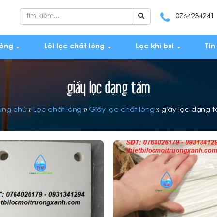
0764234241
lỏng
Lõi lọc chất lỏng
Lọc khí bụi
Tin
giấy lọc dạng tấm
ang chủ
»
Lọc chất lỏng
»
Giấy lọc chất lỏng
»
giấy lọc dạng 