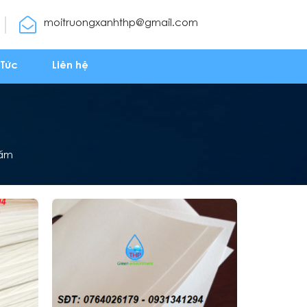
moitruongxanhthp@gmail.com
 Tức
Liên hệ
tấm