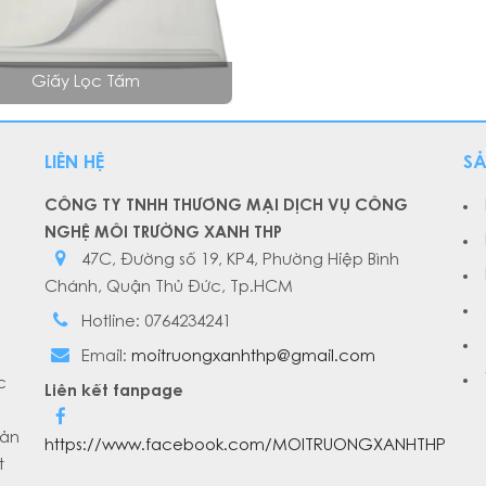
Giấy Lọc Tấm
LIÊN HỆ
S
CÔNG TY TNHH THƯƠNG MẠI DỊCH VỤ CÔNG
NGHỆ MÔI TRƯỜNG XANH THP
47C, Đường số 19, KP4, Phường Hiệp Bình
Chánh, Quận Thủ Đức, Tp.HCM
Hotline: 0764234241
Email:
moitruongxanhthp@gmail.com
c
Liên kết fanpage
sản
https://www.facebook.com/MOITRUONGXANHTHP
t