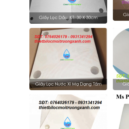
Gi
Giấy Lọc Dầu, KT: 30 X 30cm
Giấy Lọc Nước Xi Mạ Dạng Tấm
Gi