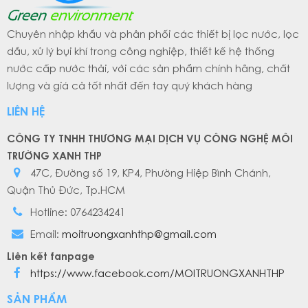
Chuyên nhập khẩu và phân phối các thiết bị lọc nước, lọc
dầu, xử lý bụi khí trong công nghiệp, thiết kế hệ thống
nước cấp nước thải, với các sản phẩm chính hãng, chất
lượng và giá cả tốt nhất đến tay quý khách hàng
LIÊN HỆ
CÔNG TY TNHH THƯƠNG MẠI DỊCH VỤ CÔNG NGHỆ MÔI
TRƯỜNG XANH THP
47C, Đường số 19, KP4, Phường Hiệp Bình Chánh,
Quận Thủ Đức, Tp.HCM
Hotline: 0764234241
Email:
moitruongxanhthp@gmail.com
Liên kết fanpage
https://www.facebook.com/MOITRUONGXANHTHP
SẢN PHẨM