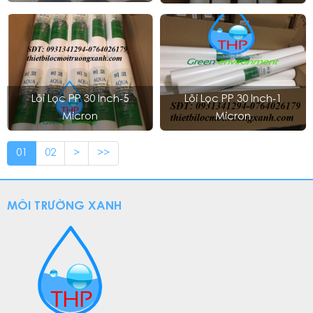
Lõi Lọc PP 30 Inch-5
Lõi Lọc PP 30 Inch-1
Micron
Micron
01
02
>
>>
MÔI TRƯỜNG XANH