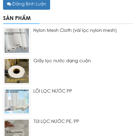
Đăng Bình Luận
SẢN PHẨM
Nylon Mesh Cloth (vải lọc nylon mesh)
Giấy lọc nước dạng cuộn
LÕI LỌC NƯỚC PP
TÚI LỌC NƯỚC PE, PP