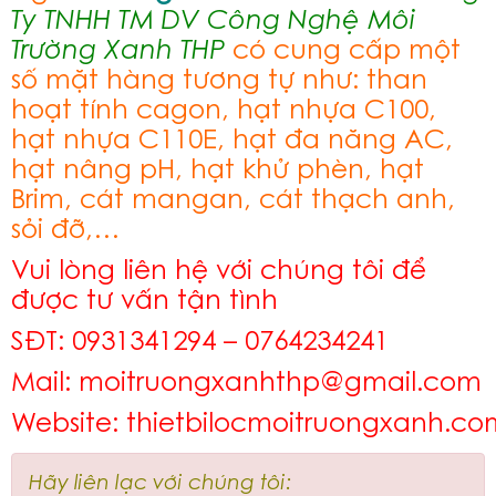
Ty TNHH TM DV Công Nghệ Môi
Trường Xanh THP
có cung cấp một
số mặt hàng tương tự như: than
hoạt tính cagon, hạt nhựa C100,
hạt nhựa C110E, hạt đa năng AC,
hạt nâng pH, hạt khử phèn, hạt
Brim, cát mangan, cát thạch anh,
sỏi đỡ,…
Vui lòng liên hệ với chúng tôi để
được tư vấn tận tình
SĐT: 0931341294 – 0764234241
Mail: moitruongxanhthp@gmail.com
Website:
thietbilocmoitruongxanh.co
Hãy liên lạc với chúng tôi: