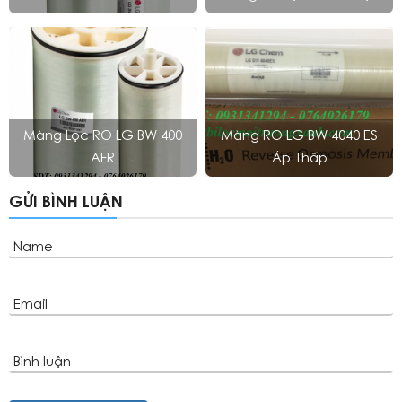
Màng Lọc RO LG BW 400
Màng RO LG BW 4040 ES
AFR
Áp Thấp
GỬI BÌNH LUẬN
Name
Email
Bình luận