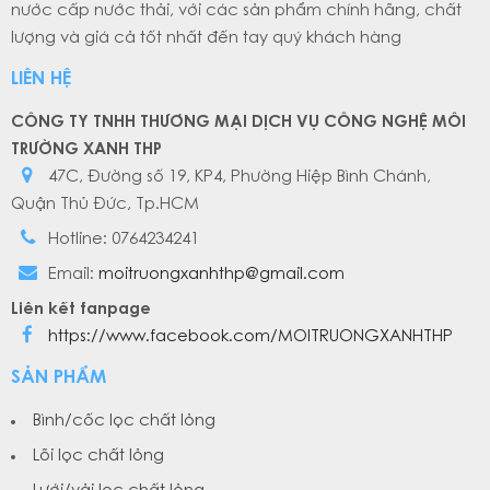
nước cấp nước thải, với các sản phẩm chính hãng, chất
lượng và giá cả tốt nhất đến tay quý khách hàng
LIÊN HỆ
CÔNG TY TNHH THƯƠNG MẠI DỊCH VỤ CÔNG NGHỆ MÔI
TRƯỜNG XANH THP
47C, Đường số 19, KP4, Phường Hiệp Bình Chánh,
Quận Thủ Đức, Tp.HCM
Hotline: 0764234241
Email:
moitruongxanhthp@gmail.com
Liên kết fanpage
https://www.facebook.com/MOITRUONGXANHTHP
SẢN PHẨM
Bình/cốc lọc chất lỏng
Lõi lọc chất lỏng