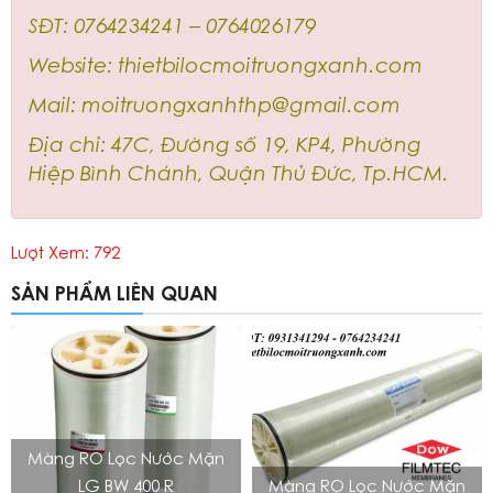
SĐT: 0764234241 – 0764026179
Website: thietbilocmoitruongxanh.com
Mail: moitruongxanhthp@gmail.com
Địa chỉ: 47C, Đường số 19, KP4, Phường
Hiệp Bình Chánh, Quận Thủ Đức, Tp.HCM.
Lượt Xem: 792
SẢN PHẨM LIÊN QUAN
Màng RO Lọc Nước Mặn
LG BW 400 R
Màng RO Lọc Nước Mặn