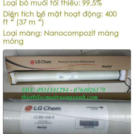
Loại bỏ muối tối thiểu: 99,5%
Diện tích bề mặt hoạt động: 400
2
2
ft
(37 m
)
Loại màng: Nanocompozit màng
mỏng