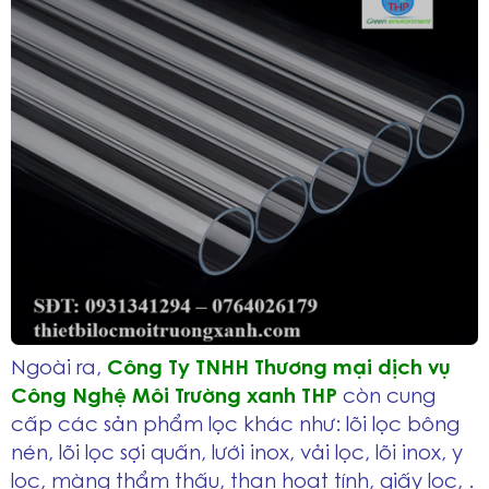
Ngoài ra,
Công Ty TNHH Thương mại dịch vụ
Công Nghệ Môi Trường xanh THP
còn cung
cấp các sản phẩm lọc khác như: lõi lọc bông
nén, lõi lọc sợi quấn, lưới inox, vải lọc, lõi inox, y
lọc, màng thẩm thấu, than hoạt tính, giấy lọc, .