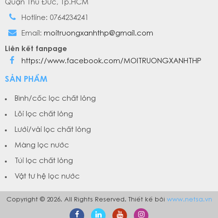
Quận Thủ Đức, Tp.HCM
Hotline: 0764234241
Email:
moitruongxanhthp@gmail.com
Liên kết fanpage
https://www.facebook.com/MOITRUONGXANHTHP
SẢN PHẨM
Bình/cốc lọc chất lỏng
Lõi lọc chất lỏng
Lưới/vải lọc chất lỏng
Màng lọc nước
Túi lọc chất lỏng
Vật tư hệ lọc nước
Copyright © 2026. All Rights Reserved. Thiết kế bởi
www.netsa.vn