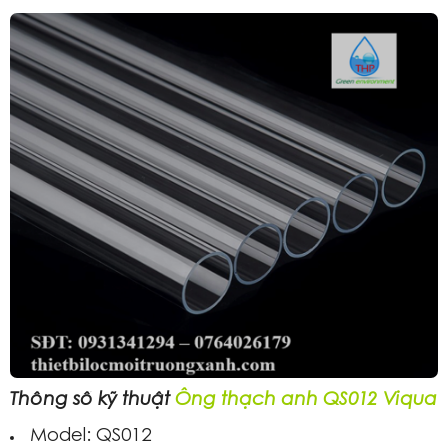
Thông số kỹ thuật
Ống thạch anh QS012 Viqua
Model: QS012