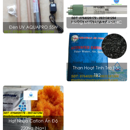
Bóng Đèn UV S740RL-4C
Đèn UV AQUAPRO 55W
Than Hoạt Tính Trà Bắc
TB2
Hạt Nhựa Cation Ấn Độ
220Na (Na+)