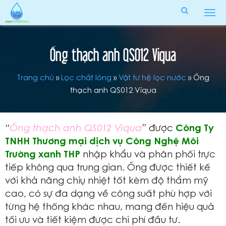
Tog
men
Ống thạch anh QS012 Viqua
Trang chủ
»
Lọc chất lỏng
»
Vật tư hệ lọc nước
»
Ống
thạch anh QS012 Viqua
“
Ống thạch anh QS012 Viqua
”
được
Công Ty
TNHH Thương mại dịch vụ Công Nghệ Môi
Trường xanh THP
nhập khẩu và phân phối trực
tiếp không qua trung gian. Ống được thiết kế
với khả năng chiụ nhiệt tốt kèm độ thẩm mỹ
cao, có sự đa dạng về công suất phù hợp với
từng hệ thống khác nhau, mang đến hiệu quả
tối ưu và tiết kiệm được chi phí đầu tư.