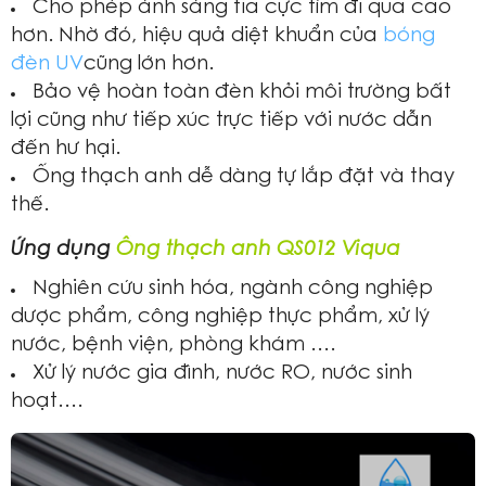
Cho phép ánh sáng tia cực tím đi qua cao
hơn. Nhờ đó, hiệu quả diệt khuẩn của
bóng
đèn UV
cũng lớn hơn.
Bảo vệ hoàn toàn đèn khỏi môi trường bất
lợi cũng như tiếp xúc trực tiếp với nước dẫn
đến hư hại.
Ống thạch anh dễ dàng tự lắp đặt và thay
thế.
Ứng dụng
Ống thạch anh QS012 Viqua
Nghiên cứu sinh hóa, ngành công nghiệp
dược phẩm, công nghiệp thực phẩm, xử lý
nước, bệnh viện, phòng khám ….
Xử lý nước gia đình, nước RO, nước sinh
hoạt….