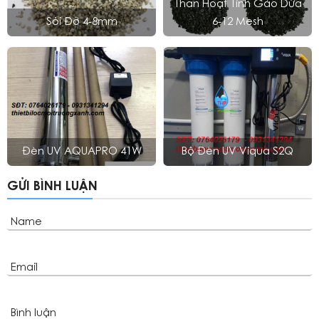
Than Hoạt Tính Gáo Dừa
Sỏi Đỡ 4-8mm
6-12 Mesh
Đèn UV AQUAPRO 41W
Bộ Đèn UV Viqua S2Q
GỬI BÌNH LUẬN
Name
Email
Bình luận