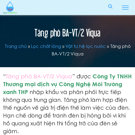
Tog
men
Tăng phô BA-VT/2 Viqua
Trang chủ
»
Lọc chất lỏng
»
Vật tư hệ lọc nước
»
Tăng phô
BA-VT/2 Viqua
“
Tăng phô BA-VT/2 Viqua
”
được
Công Ty TNHH
Thương mại dịch vụ Công Nghệ Môi Trường
xanh THP
nhập khẩu và phân phối trực tiếp
không qua trung gian. Tăng phô làm hợp điện
thế nguồn về giá trị điện thế làm việc của đèn.
Hạn chế dòng để tránh đèn bị hỏng bởi vì khi
hồ quang xuất hiện thì tổng trở của đèn sẽ
giảm.