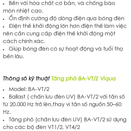
Bền với hóa chất cơ bản, và chống bào
mòn nhiệt cao.
Ổn định cường độ dòng điện qua bóng đèn
Điện thế khởi động lớn hơn điện thế làm việc
nên cần cung cấp điện thế khởi động một
cách chính xác.
Giúp bóng đèn có sự hoạt động và tuổi thọ
bền lâu.
Thông số kỹ thuật
Tăng phô BA-VT/2 Viqua
Model: BA-VT/2
Ballast ( chấn lưu đèn UV) BA-VT/2 với tần số
từ 20.000 Hz trở lên,thay vì tần số nguồn 50–60
Hz.
Tăng phô (chấn lưu đèn UV) BA-VT/2 sử dụng
cho các bộ đèn VT1/2, VT4/2