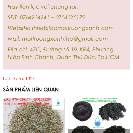
Hãy liên lạc với chúng tôi:
SĐT: 0764234241 – 0764026179
Website: thietbilocmoitruongxanh.com
Mail: moitruongxanhthp@gmail.com
Địa chỉ: 47C, Đường số 19, KP4, Phường
Hiệp Bình Chánh, Quận Thủ Đức, Tp.HCM.
Lượt Xem: 1327
SẢN PHẨM LIÊN QUAN