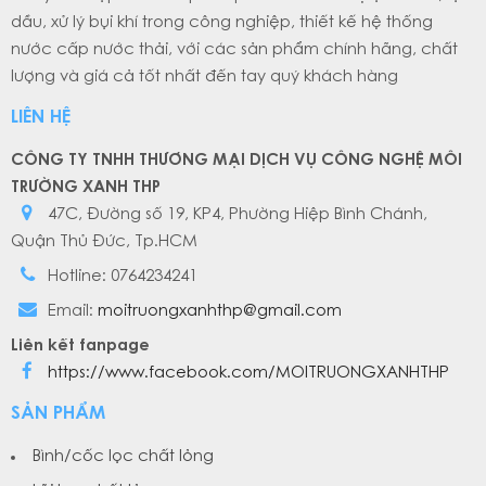
dầu, xử lý bụi khí trong công nghiệp, thiết kế hệ thống
nước cấp nước thải, với các sản phẩm chính hãng, chất
lượng và giá cả tốt nhất đến tay quý khách hàng
LIÊN HỆ
CÔNG TY TNHH THƯƠNG MẠI DỊCH VỤ CÔNG NGHỆ MÔI
TRƯỜNG XANH THP
47C, Đường số 19, KP4, Phường Hiệp Bình Chánh,
Quận Thủ Đức, Tp.HCM
Hotline: 0764234241
Email:
moitruongxanhthp@gmail.com
Liên kết fanpage
https://www.facebook.com/MOITRUONGXANHTHP
SẢN PHẨM
Bình/cốc lọc chất lỏng