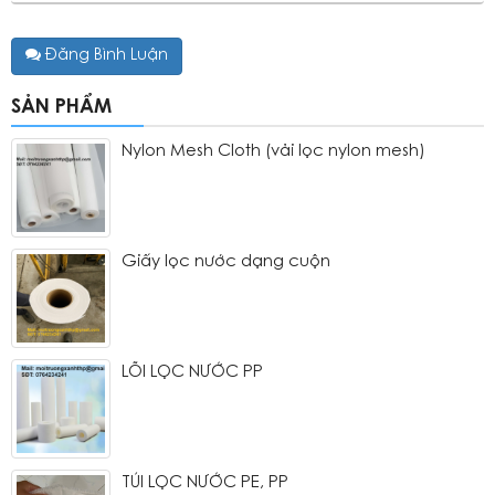
Đăng Bình Luận
SẢN PHẨM
Nylon Mesh Cloth (vải lọc nylon mesh)
Giấy lọc nước dạng cuộn
LÕI LỌC NƯỚC PP
TÚI LỌC NƯỚC PE, PP