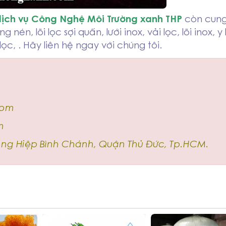
ịch vụ Công Nghệ Môi Trường xanh THP
còn cun
én, lõi lọc sợi quấn, lưới inox, vải lọc, lõi inox, y 
ọc, . Hãy liên hệ ngay với chúng tôi.
com
m
ường Hiệp Bình Chánh, Quận Thủ Đức, Tp.HCM.