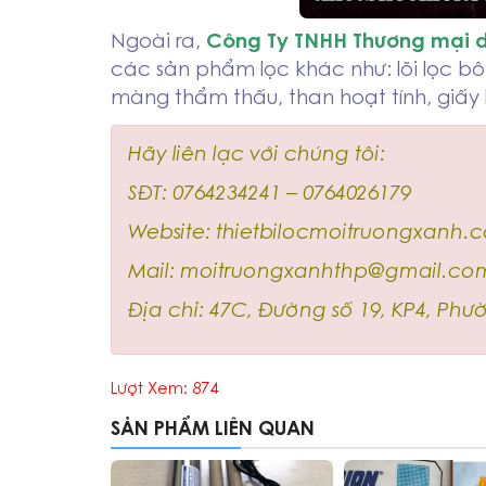
Ngoài ra,
Công Ty TNHH Thương mại d
các sản phẩm lọc khác như: lõi lọc bông n
màng thẩm thấu, than hoạt tính, giấy l
Hãy liên lạc với chúng tôi:
SĐT: 0764234241 – 0764026179
Website: thietbilocmoitruongxanh.
Mail: moitruongxanhthp@gmail.co
Địa chỉ: 47C, Đường số 19, KP4, Ph
Lượt Xem: 874
SẢN PHẨM LIÊN QUAN