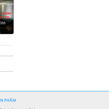
386
ẢN PHẨM