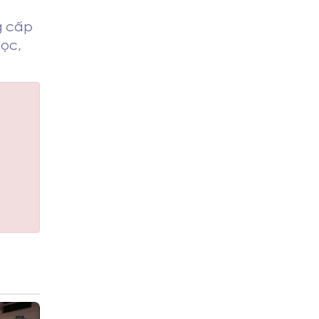
g cấp
lọc,