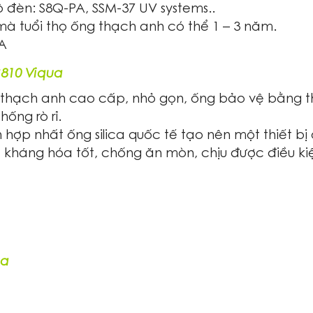
đèn: S8Q-PA, SSM-37 UV systems..
mà tuổi thọ ống thạch anh có thể 1 – 3 năm.
A
810 Viqua
ệu thạch anh cao cấp, nhỏ gọn, ống bảo vệ bằng 
ống rò rỉ.
n hợp nhất ống silica quốc tế tạo nên một thiết bị
, kháng hóa tốt, chống ăn mòn, chịu được điều ki
ua