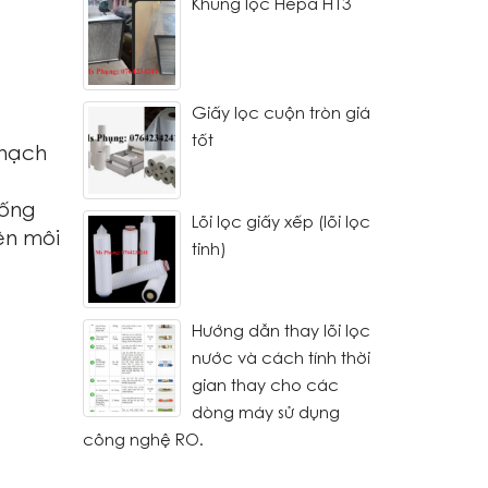
Khung lọc Hepa H13
Giấy lọc cuộn tròn giá
tốt
thạch
 ống
Lõi lọc giấy xếp (lõi lọc
ện môi
tinh)
Hướng dẫn thay lõi lọc
nước và cách tính thời
gian thay cho các
dòng máy sử dụng
công nghệ RO.