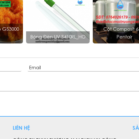
ộ GS3000
Cột Composit 6
Bóng Đèn UV S410RL_HO
Pentair
Email
LIÊN HỆ
S