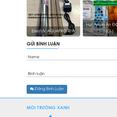
Hạt Anion Ấn Đ
Đèn UV AQUAPRO 41W
(Cl-)
GỬI BÌNH LUẬN
Name
Bình luận
Đăng Bình Luận
MÔI TRƯỜNG XANH