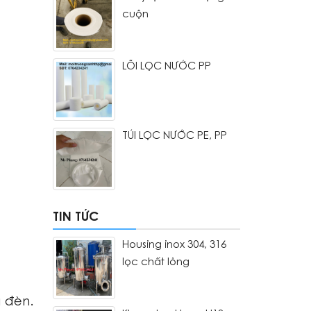
cuộn
LÕI LỌC NƯỚC PP
TÚI LỌC NƯỚC PE, PP
TIN TỨC
Housing inox 304, 316
lọc chất lỏng
a đèn.