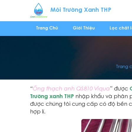
Môi Trường Xanh THP
Trang Chủ
Giới Thiệu
Lọc chất 
Trang 
“
Ống thạch anh QS810 Viqua
”
được
Trường xanh THP
nhập khẩu và phân ph
được chúng tôi cung cấp có độ bền c
hợp lí.