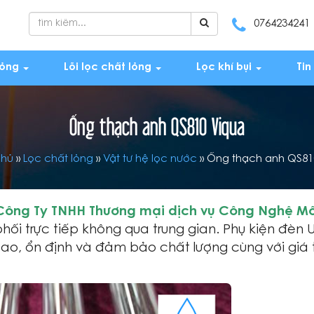
0764234241
lỏng
Lõi lọc chất lỏng
Lọc khí bụi
Tin
Ống thạch anh QS810 Viqua
chủ
»
Lọc chất lỏng
»
Vật tư hệ lọc nước
»
Ống thạch anh QS81
Công Ty TNHH Thương mại dịch vụ Công Nghệ Mô
ối trực tiếp không qua trung gian. Phụ kiện đèn 
ao, ổn định và đảm bảo chất lượng cùng với giá