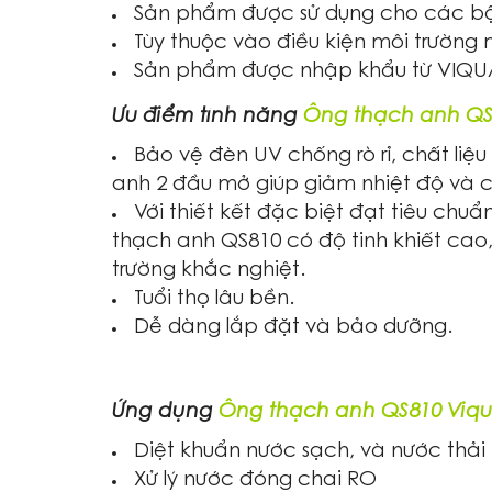
Sản phẩm được sử dụng cho các bộ 
Tùy thuộc vào điều kiện môi trường 
Sản phẩm được nhập khẩu từ VIQU
Ưu điểm tính năng
Ống thạch anh QS
Bảo vệ đèn UV chống rò rỉ, chất li
anh 2 đầu mở giúp giảm nhiệt độ và ch
Với thiết kết đặc biệt đạt tiêu chuẩ
thạch anh QS810 có độ tinh khiết cao
trường khắc nghiệt.
Tuổi thọ lâu bền.
Dễ dàng lắp đặt và bảo dưỡng.
Ứng dụng
Ống thạch anh QS810 Viq
Diệt khuẩn nước sạch, và nước thải
Xử lý nước đóng chai RO