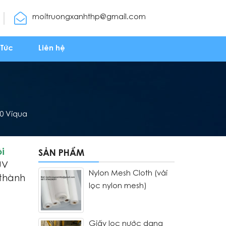
moitruongxanhthp@gmail.com
 Tức
Liên hệ
0 Viqua
i
SẢN PHẨM
UV
Nylon Mesh Cloth (vải
 thành
lọc nylon mesh)
Giấy lọc nước dạng