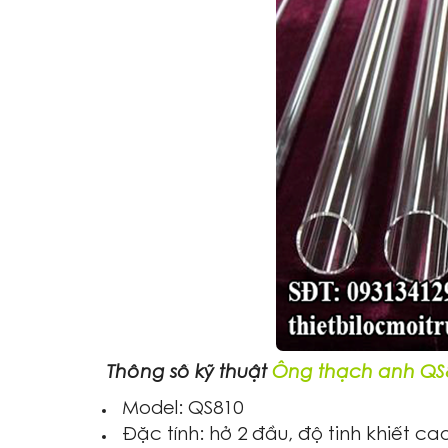
Thông số kỹ thuật
Ống thạch anh QS
Model: QS810
Đặc tính: hở 2 đầu, độ tinh khiết c